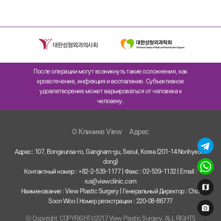
После операции могут возникнуть такие осложнения, как
кровотечение, инфекция и воспаление. Субъективное
удовлетворение может варьироваться от человека к
человеку.
O Клинике View
Адрес
Адрес: 107, Bongeunsa-ro, Gangnam-gu, Seoul, Korea (201-14 Nonhyeon-
dong)
Контактный номер : +82-2-539-1177 | Факс : 02-539-1132 | Email :
rus@viewclinic.com
Наименование : View Plastic Surgery | Генеральный Директор : Choi
Soon Woo | Номер регистрации : 220-08-86777
ⓒ Copyright COPYRIGHT©2017 View Plastic Surgery. ALL RIGHTS