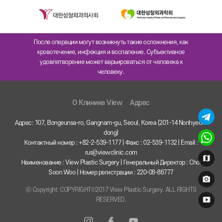
После операции могут возникнуть такие осложнения, как
кровотечение, инфекция и воспаление. Субъективное
удовлетворение может варьироваться от человека к
человеку.
O Клинике View
Адрес
Адрес: 107, Bongeunsa-ro, Gangnam-gu, Seoul, Korea (201-14 Nonhyeon-
dong)
Контактный номер : +82-2-539-1177 | Факс : 02-539-1132 | Email :
rus@viewclinic.com
Наименование : View Plastic Surgery | Генеральный Директор : Choi
Soon Woo | Номер регистрации : 220-08-86777
ⓒ Copyright COPYRIGHT©2017 View Plastic Surgery. ALL RIGHTS
RESERVED.