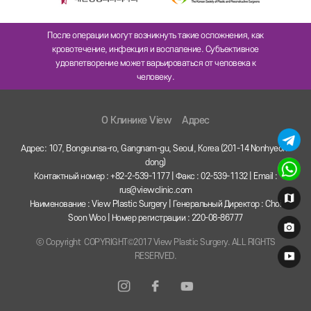
После операции могут возникнуть такие осложнения, как
кровотечение, инфекция и воспаление. Субъективное
удовлетворение может варьироваться от человека к
человеку.
O Клинике View
Адрес
Адрес: 107, Bongeunsa-ro, Gangnam-gu, Seoul, Korea (201-14 Nonhyeon-
dong)
Контактный номер : +82-2-539-1177 | Факс : 02-539-1132 | Email :
rus@viewclinic.com
Наименование : View Plastic Surgery | Генеральный Директор : Choi
Soon Woo | Номер регистрации : 220-08-86777
ⓒ Copyright COPYRIGHT©2017 View Plastic Surgery. ALL RIGHTS
RESERVED.