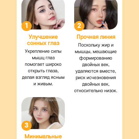
1
2
Улучшение
Прочная линия
сонных глаз
Поскольку жир и
Укрепление силы
мышцы, мешающие
мышц глаз
формированию
помогает широко
двойных век,
открыть глаза,
удаляются вместе,
делая взгляд ясным
риск исчезновения
и живым.
двойных век,
относительно низок.
3
Минимальные