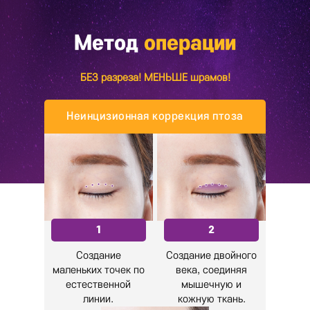
Метод
операции
БЕЗ разреза! МЕНЬШЕ шрамов!
Неинцизионная коррекция птоза
1
2
Создание
Создание двойного
маленьких точек по
века, соединяя
естественной
мышечную и
линии.
кожную ткань.