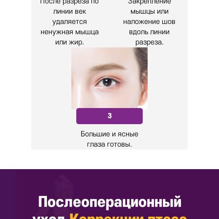
После разреза по
Закрепление
линии век
мышцы или
удаляется
наложение шов
ненужная мышца
вдоль линии
или жир.
разреза.
3
Большие и ясные
глаза готовы.
Послеоперационный