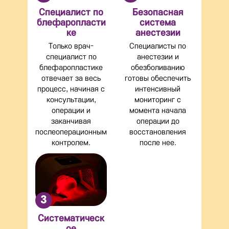
Специалист по
Безопасная
блефаропласти
система
ке
анестезии
Только врач-
Специалисты по
специалист по
анестезии и
блефаропластике
обезболиванию
отвечает за весь
готовы обеспечить
процесс, начиная с
интенсивный
консультации,
мониторинг с
операции и
момента начала
заканчивая
операции до
послеоперационным
восстановления
контролем.
после нее.
3
Систематическ
ое