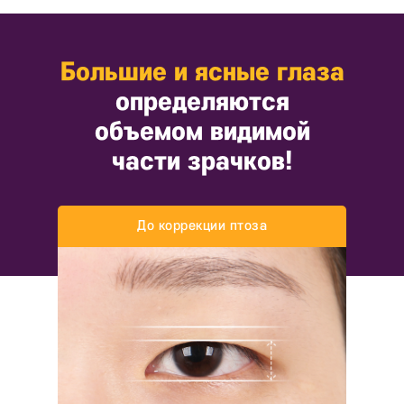
Большие и ясные глаза
определяются
объемом видимой
части зрачков!
До коррекции
птоза