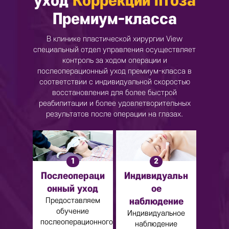
уход
Коррекции птоза
Премиум-класса
В клинике пластической хирургии View
специальный отдел управления осуществляет
контроль за ходом операции и
послеоперационный уход премиум-класса в
соответствии с индивидуальной скоростью
восстановления для более быстрой
реабилитации и более удовлетворительных
результатов после операции на глазах.
1
2
Послеопераци
Индивидуальн
онный уход
ое
Предоставляем
наблюдение
обучение
Индивидуальное
послеоперационного
наблюдение