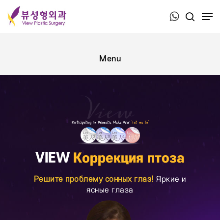
Press ESC to close this window.
VIEW
Коррекция птоза
Решите проблему сонных глаз!
Яркие и
ясные глаза