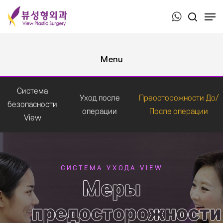
Press ESC to close this window.
Система
Уход после
Преосторожности До/
безопасности
операции
После операции
View
СИСТЕМА УХОДА VIEW
Меры
предосторожности