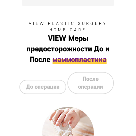
VIEW Меры
предосторожности До и
После
маммопластика
После
До операции
операции