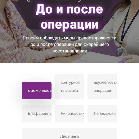
До и после
операции
Просим соблюдать меры предосторожности
до и после операции для скорейшего
восстановления
контурной
двухчелюстной
маммопластика
пластики
операции
Блефаропластики
Ринопластики
Липосакции
Лифтинга