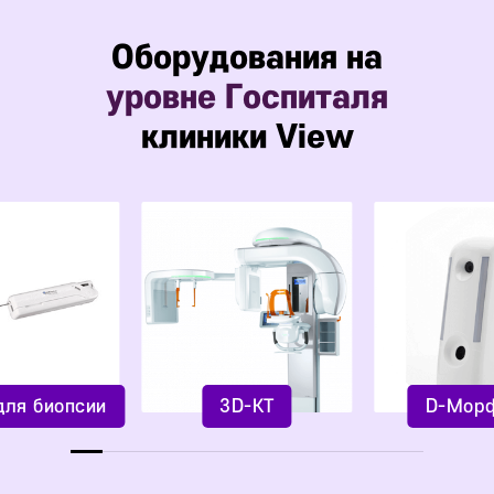
Оборудования на
уровне Госпиталя
клиники View
для биопсии
3D-КТ
D-Мор