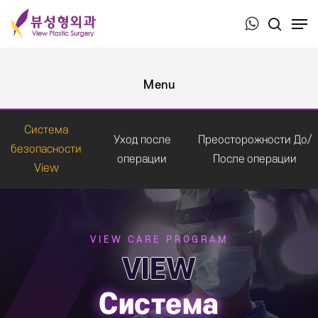
Press ESC to close this window.
Система
Уход после
Преосторожности До/
безопасности
операции
После операции
View
VIEW CARE PROGRAM
VIEW
Система