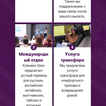
Также мы
поддерживаем с
вами связь после
вашего вылета.
4
3
Услуга
Международн
трансфера
ый отдел
Мы предлагаем
Клиника View
услуги
предлагает
трансфера для
устный перевод
комфортного
для русских,
приезда и
английских
возвращения
китайских,
домой.
вьетнамских,
тайских и
японских