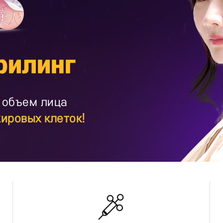
илинг
 объем лица
ировых клеток!