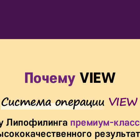
Почему
VIEW
му Липофилинга
премиум-клас
ысококачественного результат