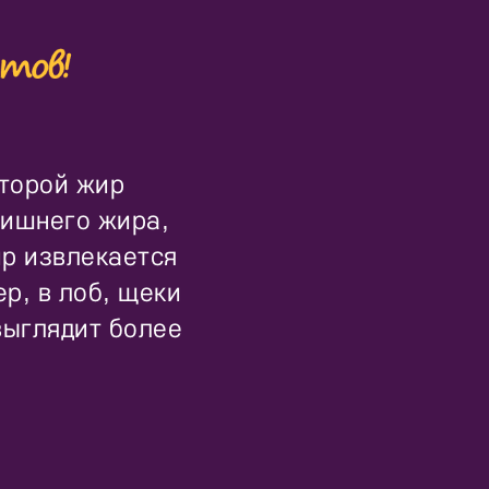
оторой жир
лишнего жира,
ир извлекается
р, в лоб, щеки
 выглядит более