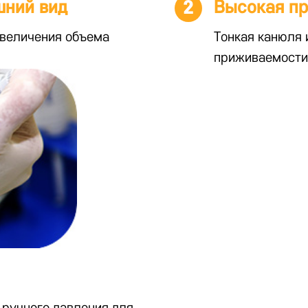
шний вид
2
Высокая п
величения объема
Тонкая канюля 
приживаемости
ы