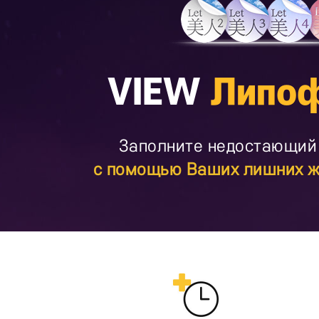
VIEW
Липоф
Заполните недостающий
с помощью Ваших лишних ж
Press ESC to close this window.