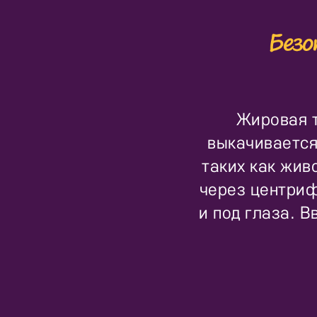
Жировая т
выкачивается
таких как жив
через центриф
и под глаза. В