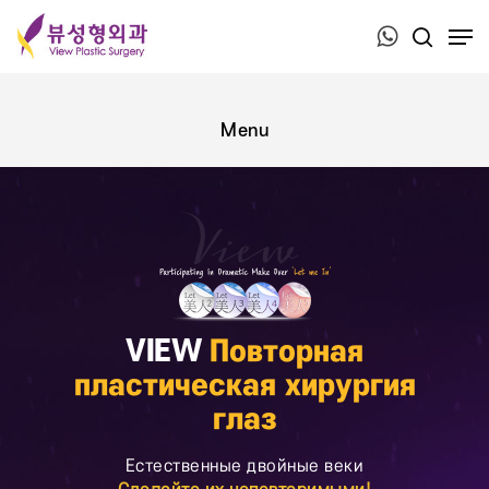
Press ESC to close this window.
VIEW
Повторная
пластическая хирургия
глаз
Естественные двойные веки