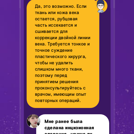
Да, это возможно. Если
ткань или кожа века
остается, рубцовая
часть иссекается и
сшивается для
коррекции двойной линии
века. Требуется тонкое и
точное суждение
пластического хирурга,
чтобы не удалить
слишком много ткани,
поэтому перед
принятием решения
проконсультируйтесь с
врачом, имеющим опыт
повторных операций.
Мне ранее была
сделана инцизионная