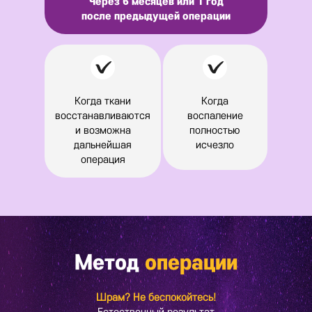
Через 6 месяцев или 1 год
после предыдущей операции
Когда ткани
Когда
восстанавливаются
воспаление
и возможна
полностью
дальнейшая
исчезло
операция
Метод
операции
Шрам? Не беспокойтесь!