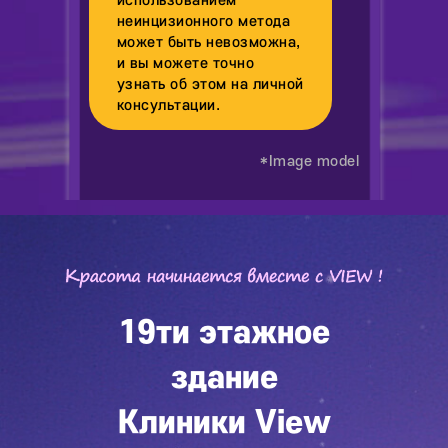
использованием
неинцизионного метода
может быть невозможна,
и вы можете точно
узнать об этом на личной
консультации.
*Image model
19ти этажное
здание
Клиники View