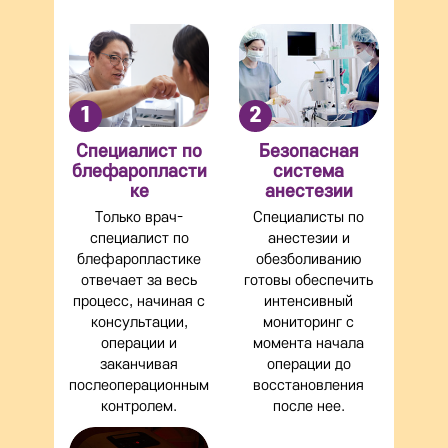
1
2
Специалист по
Безопасная
блефаропласти
система
ке
анестезии
Только врач-
Специалисты по
специалист по
анестезии и
блефаропластике
обезболиванию
отвечает за весь
готовы обеспечить
процесс, начиная с
интенсивный
консультации,
мониторинг с
операции и
момента начала
заканчивая
операции до
послеоперационным
восстановления
контролем.
после нее.