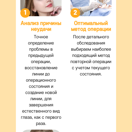
1
2
Анализ причины
Оптимальный
неудачи
метод операции
Точное
После детального
определение
обследования
проблемы в
выбираем наиболее
предыдущей
подходящий метод
операции,
повторной операции
восстановление
с учетом текущего
линии до
состояния.
операционного
состояния и
создание новой
линии, для
завершения
естественного вид
глаза, как с первого
раза.