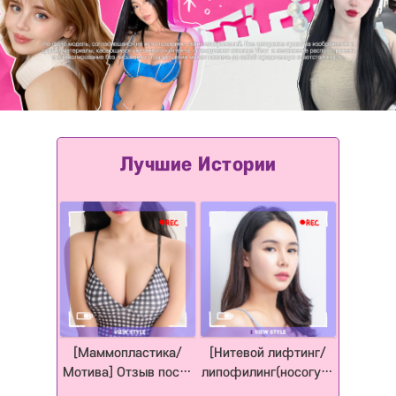
[Маммопластика/
[Нитевой лифтинг/
Мотива] Отзыв после
липофилинг(носогубк
операции на груди в
и, виски, щеки, лоб)]