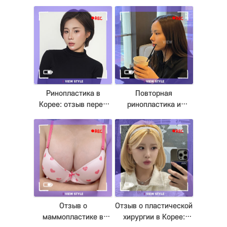
преображения тела
Корее
за 10 месяцев
Ринопластика в
Повторная
Корее: отзыв перед
ринопластика и
операцией
липосакция лица в
VIEW Plastic Surgery
Seoul
Отзыв о
Отзыв о пластической
маммопластике в
хирургии в Корее: