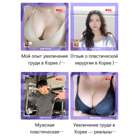
Корее. 9 месяцев
ринопластика и
после операции в
коррекция век в
View Clinic Seoul
Сеуле
Мой опыт увеличения
Отзыв о пластической
груди в Корее /
хирургии в Корее |
Реальный отзыв о
Реальные результаты
VIEW Plastic Surgery
липофилинга
Мужская
Увеличение груди в
пластическая
Корее — реальный
хирургия в Корее |
отзыв пациентки из