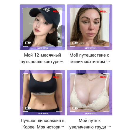
Мой 12-месячный
Моё путешествие с
путь после контурной
мини-лифтингом в
пластики лица и
Корее: дневник
ринопластики в Корее
восстановления по
месяцам
Лучшая липосакция в
Мой путь к
Корее: Моя история
увеличению груди в