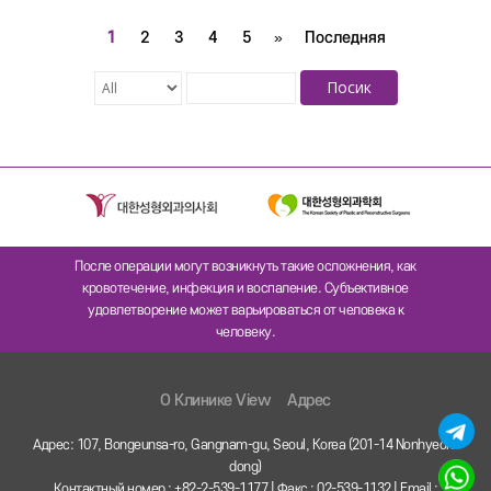
Контур лица и
View Plastic Surgery
1
2
3
4
5
»
Последняя
ринопластика | Отзыв
Посик
После операции могут возникнуть такие осложнения, как
кровотечение, инфекция и воспаление. Субъективное
удовлетворение может варьироваться от человека к
человеку.
O Клинике View
Адрес
Адрес: 107, Bongeunsa-ro, Gangnam-gu, Seoul, Korea (201-14 Nonhyeon-
dong)
Контактный номер : +82-2-539-1177 | Факс : 02-539-1132 | Email :