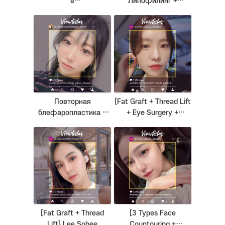
в
Липофилинг +
3точках+Липофилинг]
Липосакция (линиия
Kim Heesun | Plastic
подбородка)] Park
Surgery Korea
Eunjung | Plastic
Surgery Korea
Повторная
[Fat Graft + Thread Lift
блефаропластика +
+ Eye Surgery +
Повторная
Rejuran] An Sejin
ринопластика +
Липофилинг +
Нитевой лифтинг
(Kim Minji)
[Fat Graft + Thread
[3 Types Face
Lift] Lee Sohee
Countouring +