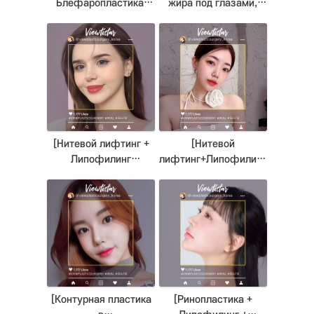
Блефаропластика,
жира под глазами,
Нитевой лифтинг]
Липосакция(Двойной
Wang Jungsuan |
подбородок, Щеки,
Plastic Surgery Korea
Линиия подбородка)]
Joe Yeseul | Plastic
Surgery Korea
[Нитевой лифтинг +
[Нитевой
Липофилинг
лифтинг+Липофилинг
(Носогубные складки,
+Липосакция+Ботокс]
Лоб, Щеки, Виски,
Oh Yumi | Plastic
Подбородок)] Sude
Surgery Korea
Uygun | Plastic Surgery
Korea
[Контурная пластика
[Ринопластика +