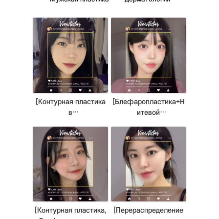
[Контурная пластика
[Блефаропластика+Н
в
итевой
3точках+Перераспред
лифтинг+Липосакция
еление жира под
лица+Липофилинг]
глазами+Липофилинг
Park Sehee | Plastic
] Lee Minji | Plastic
Surgery Korea
Surgery Korea
[Контурная пластика,
[Перераспределение