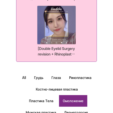
Plastic Surgery Korea
Липосакция (линиия
подбородка)] Park
Eunjung | Plastic
Surgery Korea
[Double Eyelid Surgery
revision + Rhinoplasty]
Jeong Miseon | Plastic
Surgery Korea
All
Грудь
Глаза
Ринопластика
Костно-лицевая пластика
Пластика Тела
Омоложение
Мужская пластика
Дерматология