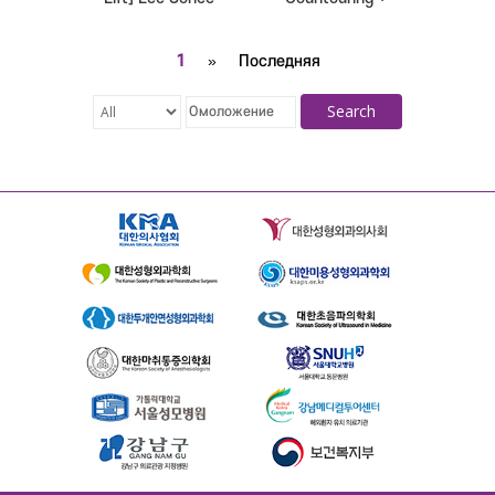
Revisional Rhinoplasty
+ Fat Graft] Kim Minji
1
»
Последняя
Search